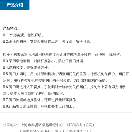
产品介绍
产品特点：
 1.
外形美观、标识鲜明。
 2.
承压件阀体、支架采用锻造工艺，强度高、安全可靠。
阀座和阀瓣密封面均采用钴基硬质合金堆焊或等离子喷焊、耐冲蚀、抗擦伤。
 3.
采用缓蚀填料、对阀杆腐蚀小，防止了阀门外漏。
 4.
结构紧凑，装拆维修方便。
 5.
阀门关闭时，用力矩限制机构，调整阀门关闭位置，行程机构作保护。阀门开
启时，用行程控制机构控制阀门的开启位置。力矩限制机构作保护。
 6.
阀门可进行人工切换，手轮顺时针旋转为关闭阀门。控制台上若有闪光指示
器，操作人员可随时了解阀门启闭情况。
 7.
阀门除能就地操作外，还可进行无距离操作。
 8.
产品坡口适应性强，可根据要求设计加工。
公司地址：上海市奉贤区卓越世纪中心11幢3号8楼（公司）
上海市奉贤区光明A3工业区万众路340号（工厂）