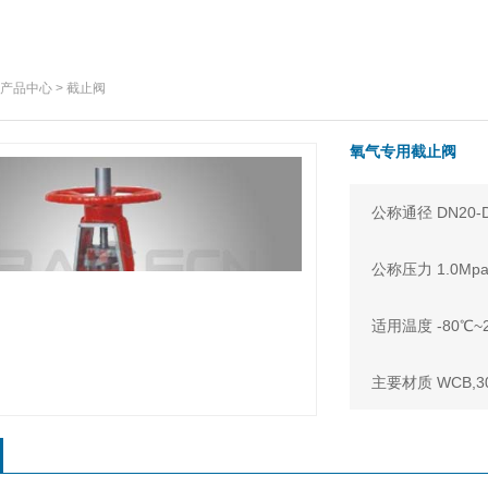
产品中心
>
截止阀
氧气专用截止阀
公称通径 DN20-DN
公称压力 1.0Mpa~
适用温度 -80℃~
主要材质 WCB,30