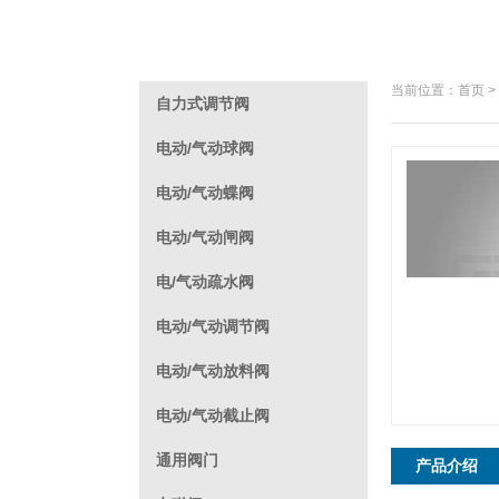
当前位置：
首页
>
自力式调节阀
电动/气动球阀
电动/气动蝶阀
电动/气动闸阀
电/气动疏水阀
电动/气动调节阀
电动/气动放料阀
电动/气动截止阀
通用阀门
产品介绍