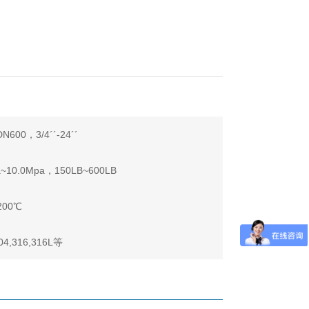
600，3/4´´-24´´
10.0Mpa，150LB~600LB
200℃
4,316,316L等